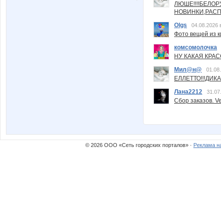
ЛЮШЕ!!!!БЕЛО
НОВИНКИ,РАСП
Olgs
04.08.2026 
Фото вещей из ки
комсомолочка
НУ КАКАЯ КРАСОТ
Мил@н@
01.08
ЕЛЛЕТТО!!!ДИК
Лана2212
31.07
Сбор заказов. Ve
© 2026 ООО «Сеть городских порталов» ·
Реклама н