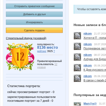
Отправить приватное сообщение
Чтобы оставлять ко
Добавить в друзья
Игнорировать
Новые записи в бл
Сделать подарок
nikom
21.07.202
Хотел в IT - поп
Строительный форум (основной)
nikom
популярность:
18.07.202
8136 место
Полдневное лет
рейтинг
3925
?
nikom
08.07.202
Азбука для Бура
Привилегированный
пользователь
12
nikom
05.06.202
уровня
К Дню русского 
nikom
05.06.202
В связи с пмэф-
Статистика портрета:
сейчас просматривают портрет - 0
Популярные за не
зарегистрированные пользователи
посетившие портрет за 7 дней - 0
Мил@н@
31.07