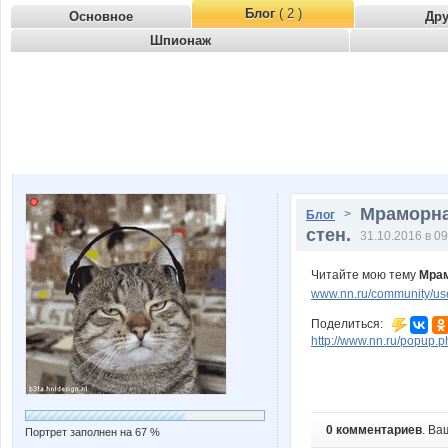
Блог
( 2 )
Основное
Др
Шпионаж
Мраморна
>
Блог
стен.
31.10.2016 в 09
Читайте мою тему
Мрам
www.nn.ru/community/user
Поделиться:
http://www.nn.ru/popu
0 комментариев
. Ва
Портрет заполнен на 67 %